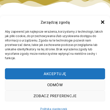
Zarządzaj zgodą
Aby zapewnić jak najlepsze wrażenia, korzystamy z technologii, takich
jak pliki cookie, do przechowywania i/lub uzyskiwania dostępu do
informacji o urządzeniu. Zgoda na te technologie pozwoli nam
przetwarzać dane, takie jak zachowanie podczas przeglądania lub
unikalne identyfikatory na tej stronie. Brak wyrażenia zgody lub
wycofanie zgody może niekorzystnie wpłynąć na niektóre cechy i
funkcje.
Regulaminy
Regulamin Centrum Rozrywki
AKCEPTUJĘ
Regulamin Toru Ninja
Kontakt
ODMÓW
Centrum Rozrywki Bajkowy Labirynt
plac Teatralny 12, 41-800 Zabrze
ZOBACZ PREFERENCJE
667 500 528
zabrze@bajkowylabirynt.pl
Polityka ciasteczek