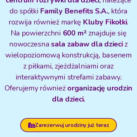
centrum rozrywki dla dzieci
, należące
do spółki
Family Benefits S.A.
, która
rozwija również markę
Kluby Fikołki
.
Na powierzchni
600 m²
znajduje się
nowoczesna
sala zabaw dla dzieci
z
wielopoziomową konstrukcją, basenem
z piłkami, zjeżdżalniami oraz
interaktywnymi strefami zabawy.
Oferujemy również
organizację urodzin
dla dzieci.
Zarezerwuj urodziny już teraz