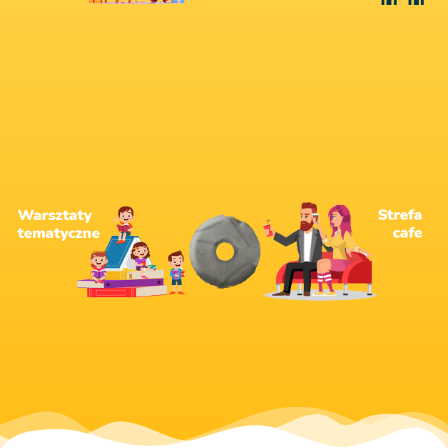
Wypraw niezapomniane
wyzwaniami na torze dla
Przyjdź i zmierz się z
cały czas na oku.
smacznego, mając dziecko
wypij kawę i zjedz coś
pobudzą ich kreatywność.
opiekunów – usiądź wygodnie,
dzieci w każdym wieku i
Strefa relaksu dla rodziców i
tematyczne, które zaangażują
Odkryj inspirujące warsztaty