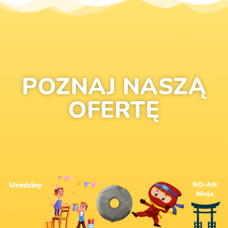
POZNAJ NASZĄ
OFERTĘ
przygody.
podczas niezapomnianej
naszych trzech pakietów.
zwinność i determinację
korzystając z jednego z
ninja – sprawdź swoją siłę,
urodziny dla swojego dziecka
prawdziwych wojowników