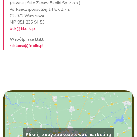
(dawniej Sale Zabaw Fikołki Sp. z o.o.)
Al. Rzeczypospolitej 14 lok 2.7.2
02-972 Warszawa
NIP 951 235 94 53
bok@fikolki.pl
Współpraca B2B:
reklama@fikolki.pl
Kliknij, żeby zaakceptować marketing